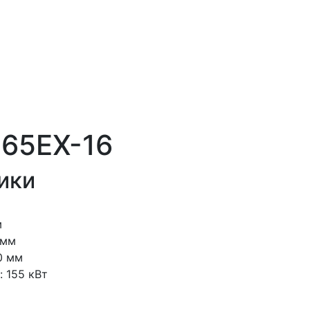
D65EX-16
ики
м
 мм
0 мм
 155 кВт