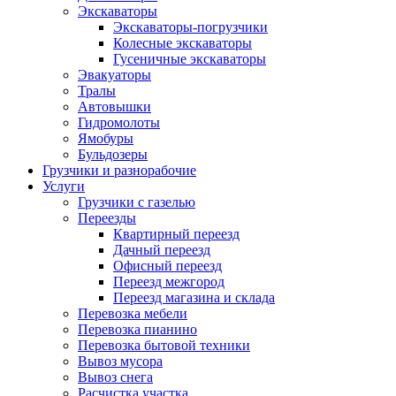
Экскаваторы
Экскаваторы-погрузчики
Колесные экскаваторы
Гусеничные экскаваторы
Эвакуаторы
Тралы
Автовышки
Гидромолоты
Ямобуры
Бульдозеры
Грузчики и разнорабочие
Услуги
Грузчики с газелью
Переезды
Квартирный переезд
Дачный переезд
Офисный переезд
Переезд межгород
Переезд магазина и склада
Перевозка мебели
Перевозка пианино
Перевозка бытовой техники
Вывоз мусора
Вывоз снега
Расчистка участка