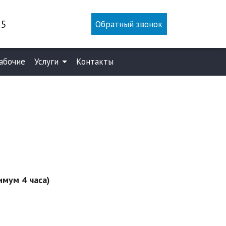
25
Обратный звонок
абочие
Услуги
Контакты
имум
4 часа
)