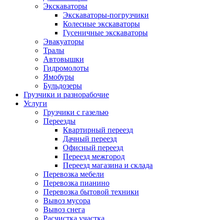
Экскаваторы
Экскаваторы-погрузчики
Колесные экскаваторы
Гусеничные экскаваторы
Эвакуаторы
Тралы
Автовышки
Гидромолоты
Ямобуры
Бульдозеры
Грузчики и разнорабочие
Услуги
Грузчики с газелью
Переезды
Квартирный переезд
Дачный переезд
Офисный переезд
Переезд межгород
Переезд магазина и склада
Перевозка мебели
Перевозка пианино
Перевозка бытовой техники
Вывоз мусора
Вывоз снега
Расчистка участка